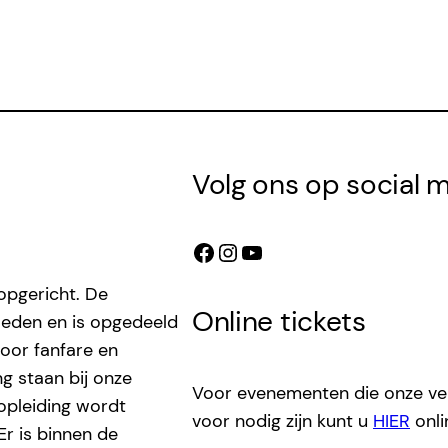
Volg ons op social 
Facebook
Instagram
YouTube
 opgericht. De
Online tickets
leden en is opgedeeld
voor fanfare en
ng staan bij onze
Voor evenementen die onze ver
 opleiding wordt
voor nodig zijn kunt u
HIER
onli
Er is binnen de