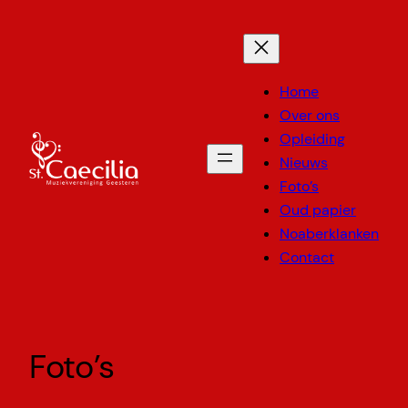
Ga
naar
de
inhoud
Home
Over ons
Opleiding
Nieuws
Foto’s
Oud papier
Noaberklanken
Contact
Foto’s